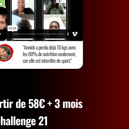
"Annick a perdu déjà 10 kgs avec
les 80% de nutrition seulement,
car elle est interdite de sport."
tir de 58€ + 3 mois
hallenge 21