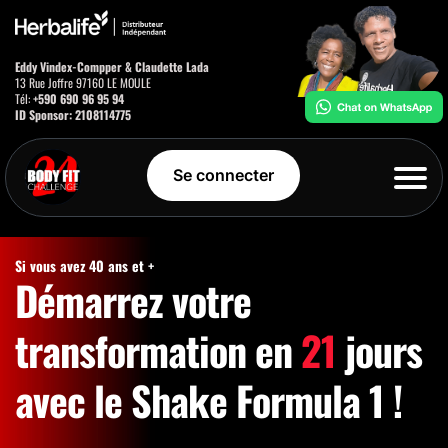
Eddy Vindex-Compper & Claudette Lada
13 Rue Joffre 97160 LE MOULE
Tél:
+590 690 96 95 94
ID Sponsor: 2108114775
Se connecter
Si vous avez 40 ans et +
Démarrez votre
transformation en
21
jours
avec le Shake Formula 1 !