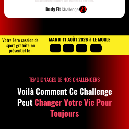
Sans abonnement obligatoire. Sans engagement à long terme.
MARDI 11 AOÛT 2026 à LE MOULE
Votre 1ère session de
sport gratuite en
présentiel le :
TEMOIGNAGES DE NOS CHALLENGERS
Voilà Comment Ce Challenge
Peut
Changer Votre Vie Pour
Toujours